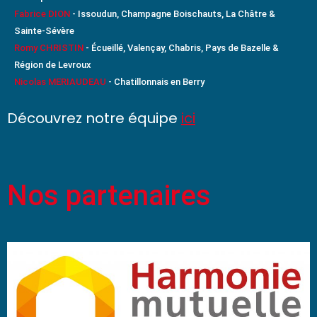
Fabrice DION
- Issoudun, Champagne Boischauts, La Châtre &
Sainte-Sévère
Romy CHRISTIN
- Écueillé, Valençay, Chabris, Pays de Bazelle &
Région de Levroux
Nicolas MERIAUDEAU
- Chatillonnais en Berry
Découvrez notre équipe
ici
Nos partenaires