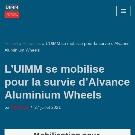
Aller
au
contenu
Accueil
»
Actualités
»
L’UIMM se mobilise pour la survie d’Alvance
Aluminium Wheels
L’UIMM se mobilise
pour la survie d’Alvance
Aluminium Wheels
par
UIMM36
27 juillet 2021