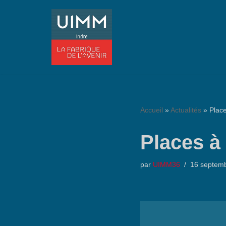
Aller
au
contenu
Accueil
»
Actualités
»
Place
Places à
par
UIMM36
16 septem